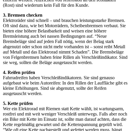
(Rost) sind wiederum kein Fall für den Kunde.
3. Bremsen checken
Elektroräder sind schnell – und brauchen leistungsstarke Bremsen.
Oft sind dazu, wie bei Motorrädern, Scheibenbremsen verbaut. Sie
bieten eine höhere Belastbarkeit und weisen eine höhere
Bremsleistung auch bei nassen Bedingungen auf. “Neue
Bremsbeläge sind auf jeden Fall nötig, wenn der Belag stark
abgenutzt oder schon nicht mehr vorhanden ist – sonst reibt Metall
auf Metall und das Elektrorad nimmt Schaden”. Die Bremsbeläge
von Felgenbremsen haben feine Rillen als Verschleißindikator. Sind
sie weg, sollten die Beläge ausgetauscht werden.
4. Reifen prüfen
Fahrradreifen haben Verschleißindikatoren. Sie sind genauso
aufgebaut wie beim Autoreifen: In den Rillen der Lauffläche gibt es
kleine Erhöhungen. Sind sie abgenutzt, sollte der Reifen
ausgetauscht werden.
5. Kette prüfen
Wer ein Elektrorad mit Riemen statt Kette wählt, ist wartungsarm,
rostfrei und mit weit weniger Verschleiß unterwegs. Falls aber noch
ein Bike mit Kette im Einsatz ist, sollte man darauf achten, dass die
Kette regelmäßig gewartet und die Kettenspannung geprüft wird.
“Wie oft eine Kette nachgestellt und gefettet werden muss, hängt