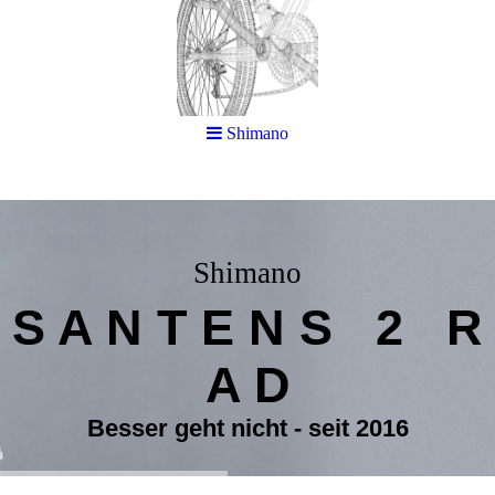
Shimano
Shimano
S A N T E N S 2 R
A D
Besser geht nicht - seit 2016