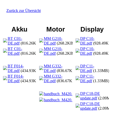
Zurück zur Übersicht
Akku
Motor
Display
BT C01-
MM G210-
DP C10-
DE.pdf
(816.26KB)
DE.pdf
(268.2KB)
DE.pdf
(928.49KB)
BT C01-
MM G210-
DP C10-
DE.pdf
(816.26KB)
DE.pdf
(268.2KB)
DE.pdf
(928.49KB)
BT F014-
MM G332-
DP C11-
DE.pdf
(434.93KB)
DE.pdf
(836.67KB)
DE.pdf
(1.33MB)
BT F014-
MM G332-
DP C11-
DE.pdf
(434.93KB)
DE.pdf
(836.67KB)
DE.pdf
(1.33MB)
DP C18-DE
handbuch_M420.pdf
(3.15MB)
update.pdf
(2.09MB
handbuch_M420.pdf
(3.15MB)
DP C18-DE
update.pdf
(2.09MB