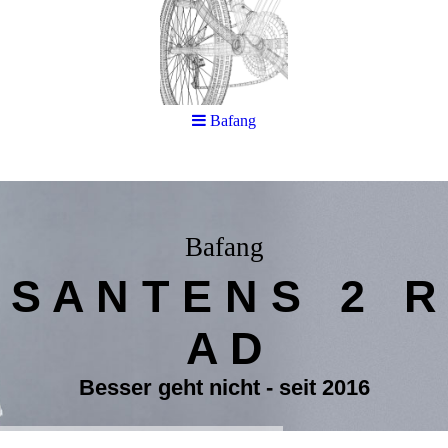
Bafang
Bafang
S A N T E N S 2 R
A D
Besser geht nicht - seit 2016